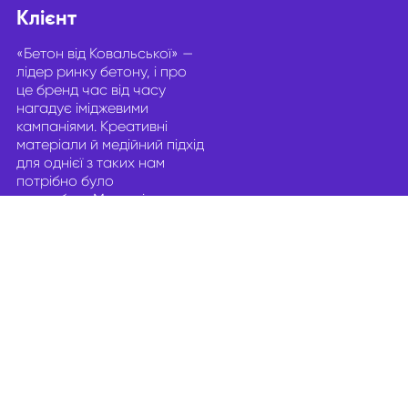
Клієнт
«Бетон від Ковальської» —
лідер ринку бетону, і про
це бренд час від часу
нагадує іміджевими
кампаніями. Креативні
матеріали й медійний підхід
для однієї з таких нам
потрібно було
розробити.Ми поділили
кампанію на два періоди,
щоби спочатку охопити
максимальну кількість
аудиторії, а потім —
нагадати про бренд.