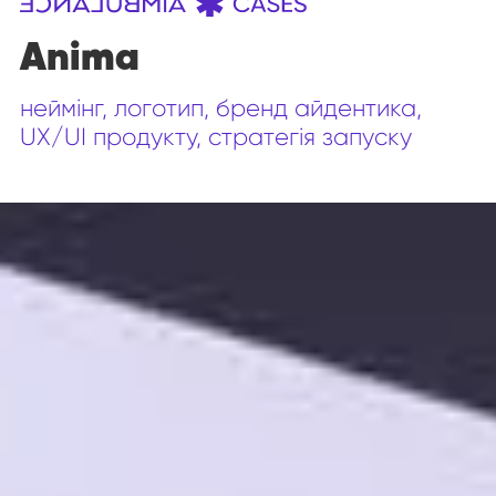
Anima
неймінг, логотип, бренд айдентика,
UX/UI продукту, стратегія запуску